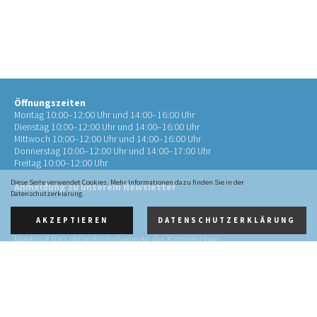
Öffnungszeiten
Montag 10:00–12:00 Uhr und 14:00–16:00 Uhr
Dienstag 10:00–12:00 Uhr und 14:00–16:00 Uhr
Mittwoch 10:00–12:00 Uhr und 14:00–16:00 Uhr
Donnerstag 10:00–12:00 Uhr und 14:00–17:00 Uhr
Freitag 10:00–12:00 Uhr
Diese Seite verwendet Cookies. Mehr Informationen dazu finden Sie in der
Anmeldung zu unserem Newsletter
Datenschutzerklärung.
AKZEPTIEREN
DATENSCHUTZERKLÄRUNG
Kontakt
Mentorat für Lehramtsstudierende der Katholischen
Theologie
an der RWTH Aachen (Mentorat Aachen)
Pontstr. 72
52062 Aachen
0241 4134452-10
info@mentorat-aachen.de