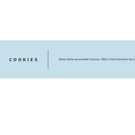
COOKIES
Diese Seite verwendet Cookies. Mehr Informationen dazu
Öffnungszeiten
Montag 10:00–12:00 Uhr und 14:00–16:00 Uhr
Dienstag 10:00–12:00 Uhr und 14:00–16:00 Uhr
Mittwoch 10:00–12:00 Uhr und 14:00–16:00 Uhr
Donnerstag 10:00–12:00 Uhr und 14:00–17:00 Uhr
Freitag 10:00–12:00 Uhr
Anmeldung zu unserem Newsletter