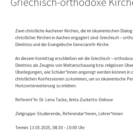
Griechisch-orthodoxe Kirche
Zwei christliche Aachener Kirchen, die im ökumenischen Dialog
christlicher Kirchen in Aachen engagiert sind: Griechisch – orth
Dimitrios und die Evangelische Genezareth-Kirche.
An diesem Vormittag erschließen wir die Griechisch – orthodoxe 
Dimitrios als Zeugnis von Weltanschauung bzw. religiösen Übe
Überlegungen, wie Schüler*innen angeregt werden können in d
christlichen Konfessionen zu kommen, um so ökumenische Per
Horizonterweiterung zu erleben.
Referent*in: Dr. Lena Tacke, Anita Zucketto-Debour
Zielgruppe: Studierende, Referendar*innen, Lehrer*innen
Termin: 13.05.2025, 08:30 – 10:00 Uhr