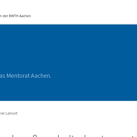
 an der RWTH Aachen
as Mentorat Aachen.
her Lernort