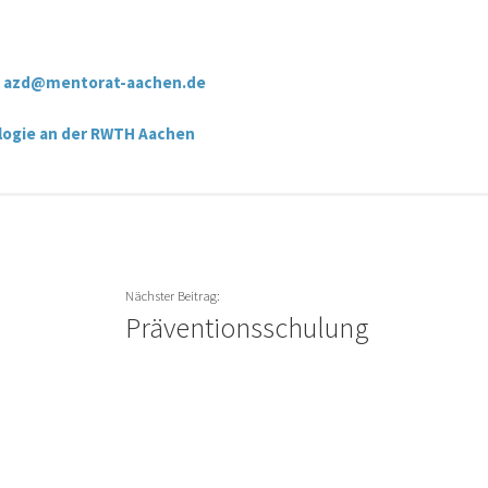
:
azd@mentorat-aachen.de
ologie an der RWTH Aachen
Präventionsschulung