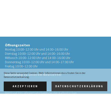
Öffnungszeiten
Montag 10:00–12:00 Uhr und 14:00–16:00 Uhr
Dienstag 10:00–12:00 Uhr und 14:00–16:00 Uhr
Mittwoch 10:00–12:00 Uhr und 14:00–16:00 Uhr
Donnerstag 10:00–12:00 Uhr und 14:00–17:00 Uhr
Freitag 10:00–12:00 Uhr
Diese Seite verwendet Cookies. Mehr Informationen dazu finden Sie in der
Anmeldung zu unserem Newsletter
Datenschutzerklärung.
AKZEPTIEREN
DATENSCHUTZERKLÄRUNG
Kontakt
Mentorat für Lehramtsstudierende der Katholischen
Theologie
an der RWTH Aachen (Mentorat Aachen)
Pontstr. 72
52062 Aachen