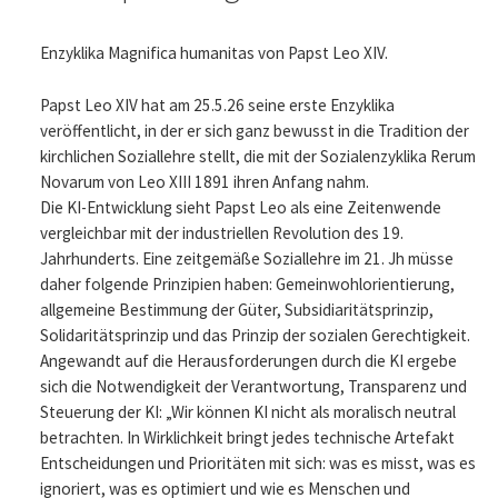
Enzyklika Magnifica humanitas von Papst Leo XIV.
Papst Leo XIV hat am 25.5.26 seine erste Enzyklika
veröffentlicht, in der er sich ganz bewusst in die Tradition der
kirchlichen Soziallehre stellt, die mit der Sozialenzyklika Rerum
Novarum von Leo XIII 1891 ihren Anfang nahm.
Die KI-Entwicklung sieht Papst Leo als eine Zeitenwende
vergleichbar mit der industriellen Revolution des 19.
Jahrhunderts. Eine zeitgemäße Soziallehre im 21. Jh müsse
daher folgende Prinzipien haben: Gemeinwohlorientierung,
allgemeine Bestimmung der Güter, Subsidiaritätsprinzip,
Solidaritätsprinzip und das Prinzip der sozialen Gerechtigkeit.
Angewandt auf die Herausforderungen durch die KI ergebe
sich die Notwendigkeit der Verantwortung, Transparenz und
Steuerung der KI: „Wir können KI nicht als moralisch neutral
betrachten. In Wirklichkeit bringt jedes technische Artefakt
Entscheidungen und Prioritäten mit sich: was es misst, was es
ignoriert, was es optimiert und wie es Menschen und