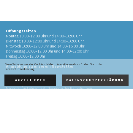
Öffnungszeiten
Montag 10:00–12:00 Uhr und 14:00–16:00 Uhr
Dienstag 10:00–12:00 Uhr und 14:00–16:00 Uhr
Mittwoch 10:00–12:00 Uhr und 14:00–16:00 Uhr
Donnerstag 10:00–12:00 Uhr und 14:00–17:00 Uhr
Freitag 10:00–12:00 Uhr
Diese Seite verwendet Cookies. Mehr Informationen dazu finden Sie in der
Anmeldung zu unserem Newsletter
Datenschutzerklärung.
AKZEPTIEREN
DATENSCHUTZERKLÄRUNG
Kontakt
Mentorat für Lehramtsstudierende der Katholischen
Theologie
an der RWTH Aachen (Mentorat Aachen)
Pontstr. 72
52062 Aachen
0241 4134452-10
info@mentorat-aachen.de
Impressum
·
Datenschutz