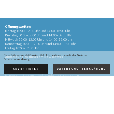
Öffnungszeiten
Montag 10:00–12:00 Uhr und 14:00–16:00 Uhr
Dienstag 10:00–12:00 Uhr und 14:00–16:00 Uhr
Mittwoch 10:00–12:00 Uhr und 14:00–16:00 Uhr
Donnerstag 10:00–12:00 Uhr und 14:00–17:00 Uhr
Freitag 10:00–12:00 Uhr
Diese Seite verwendet Cookies. Mehr Informationen dazu finden Sie in der
Anmeldung zu unserem Newsletter
Datenschutzerklärung.
AKZEPTIEREN
DATENSCHUTZERKLÄRUNG
Kontakt
Mentorat für Lehramtsstudierende der Katholischen
Theologie
an der RWTH Aachen (Mentorat Aachen)
Pontstr. 72
52062 Aachen
0241 4134452-10
info@mentorat-aachen.de
Impressum
·
Datenschutz