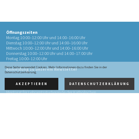
Öffnungszeiten
Montag 10:00–12:00 Uhr und 14:00–16:00 Uhr
Dienstag 10:00–12:00 Uhr und 14:00–16:00 Uhr
Mittwoch 10:00–12:00 Uhr und 14:00–16:00 Uhr
Donnerstag 10:00–12:00 Uhr und 14:00–17:00 Uhr
Freitag 10:00–12:00 Uhr
Diese Seite verwendet Cookies. Mehr Informationen dazu finden Sie in der
Anmeldung zu unserem Newsletter
Datenschutzerklärung.
AKZEPTIEREN
DATENSCHUTZERKLÄRUNG
Kontakt
Mentorat für Lehramtsstudierende der Katholischen
Theologie
an der RWTH Aachen (Mentorat Aachen)
Pontstr. 72
52062 Aachen
0241 4134452-10
info@mentorat-aachen.de
Impressum
·
Datenschutz