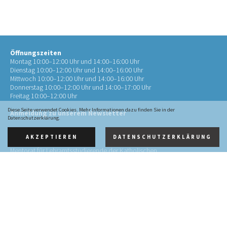
Öffnungszeiten
Montag 10:00–12:00 Uhr und 14:00–16:00 Uhr
Dienstag 10:00–12:00 Uhr und 14:00–16:00 Uhr
Mittwoch 10:00–12:00 Uhr und 14:00–16:00 Uhr
Donnerstag 10:00–12:00 Uhr und 14:00–17:00 Uhr
Freitag 10:00–12:00 Uhr
Diese Seite verwendet Cookies. Mehr Informationen dazu finden Sie in der
Anmeldung zu unserem Newsletter
Datenschutzerklärung.
AKZEPTIEREN
DATENSCHUTZERKLÄRUNG
Kontakt
Mentorat für Lehramtsstudierende der Katholischen
Theologie
an der RWTH Aachen (Mentorat Aachen)
Pontstr. 72
52062 Aachen
0241 4134452-10
info@mentorat-aachen.de
Impressum
·
Datenschutz