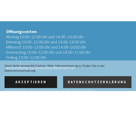
Öffnungszeiten
Montag 10:00–12:00 Uhr und 14:00–16:00 Uhr
Dienstag 10:00–12:00 Uhr und 14:00–16:00 Uhr
Mittwoch 10:00–12:00 Uhr und 14:00–16:00 Uhr
Donnerstag 10:00–12:00 Uhr und 14:00–17:00 Uhr
Freitag 10:00–12:00 Uhr
Diese Seite verwendet Cookies. Mehr Informationen dazu finden Sie in der
Anmeldung zu unserem Newsletter
Datenschutzerklärung.
AKZEPTIEREN
DATENSCHUTZERKLÄRUNG
Kontakt
Mentorat für Lehramtsstudierende der Katholischen
Theologie
an der RWTH Aachen (Mentorat Aachen)
Pontstr. 72
52062 Aachen
0241 4134452-10
info@mentorat-aachen.de
Impressum
·
Datenschutz