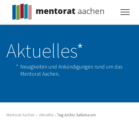
mentorat
aachen
Profil
Aktuelles*
Pflicht
Extras
Neuigkeiten und Ankündigungen rund um das
Aktuelles
Mentorat Aachen.
Kontakt
Mentorat Aachen
Aktuelles
Tag-Archiv: kafarna:um