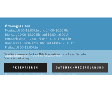
Öffnungszeiten
Montag 10:00–12:00 Uhr und 14:00–16:00 Uhr
Dienstag 10:00–12:00 Uhr und 14:00–16:00 Uhr
Mittwoch 10:00–12:00 Uhr und 14:00–16:00 Uhr
Donnerstag 10:00–12:00 Uhr und 14:00–17:00 Uhr
Freitag 10:00–12:00 Uhr
Diese Seite verwendet Cookies. Mehr Informationen dazu finden Sie in der
Anmeldung zu unserem Newsletter
Datenschutzerklärung.
AKZEPTIEREN
DATENSCHUTZERKLÄRUNG
Kontakt
Mentorat für Lehramtsstudierende der Katholischen
Theologie
an der RWTH Aachen (Mentorat Aachen)
Pontstr. 72
52062 Aachen
0241 4134452-10
info@mentorat-aachen.de
Impressum
·
Datenschutz