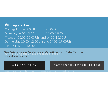
Öffnungszeiten
Montag 10:00–12:00 Uhr und 14:00–16:00 Uhr
Dienstag 10:00–12:00 Uhr und 14:00–16:00 Uhr
Mittwoch 10:00–12:00 Uhr und 14:00–16:00 Uhr
Donnerstag 10:00–12:00 Uhr und 14:00–17:00 Uhr
Freitag 10:00–12:00 Uhr
Diese Seite verwendet Cookies. Mehr Informationen dazu finden Sie in der
Anmeldung zu unserem Newsletter
Datenschutzerklärung.
AKZEPTIEREN
DATENSCHUTZERKLÄRUNG
Kontakt
Mentorat für Lehramtsstudierende der Katholischen
Theologie
an der RWTH Aachen (Mentorat Aachen)
Pontstr. 72
52062 Aachen
0241 4134452-10
info@mentorat-aachen.de
Impressum
·
Datenschutz