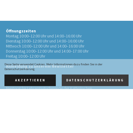
Öffnungszeiten
Montag 10:00–12:00 Uhr und 14:00–16:00 Uhr
Dienstag 10:00–12:00 Uhr und 14:00–16:00 Uhr
Mittwoch 10:00–12:00 Uhr und 14:00–16:00 Uhr
Donnerstag 10:00–12:00 Uhr und 14:00–17:00 Uhr
Freitag 10:00–12:00 Uhr
Diese Seite verwendet Cookies. Mehr Informationen dazu finden Sie in der
Anmeldung zu unserem Newsletter
Datenschutzerklärung.
AKZEPTIEREN
DATENSCHUTZERKLÄRUNG
Kontakt
Mentorat für Lehramtsstudierende der Katholischen
Theologie
an der RWTH Aachen (Mentorat Aachen)
Pontstr. 72
52062 Aachen
0241 4134452-10
info@mentorat-aachen.de
Impressum
·
Datenschutz