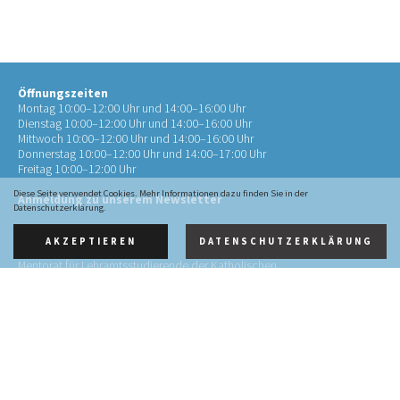
Öffnungszeiten
Montag 10:00–12:00 Uhr und 14:00–16:00 Uhr
Dienstag 10:00–12:00 Uhr und 14:00–16:00 Uhr
Mittwoch 10:00–12:00 Uhr und 14:00–16:00 Uhr
Donnerstag 10:00–12:00 Uhr und 14:00–17:00 Uhr
Freitag 10:00–12:00 Uhr
Diese Seite verwendet Cookies. Mehr Informationen dazu finden Sie in der
Anmeldung zu unserem Newsletter
Datenschutzerklärung.
AKZEPTIEREN
DATENSCHUTZERKLÄRUNG
Kontakt
Mentorat für Lehramtsstudierende der Katholischen
Theologie
an der RWTH Aachen (Mentorat Aachen)
Pontstr. 72
52062 Aachen
0241 4134452-10
info@mentorat-aachen.de
Impressum
·
Datenschutz