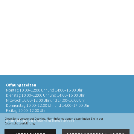
Öffnungszeiten
Montag 10:00–12:00 Uhr und 14:00–16:00 Uhr
Dienstag 10:00–12:00 Uhr und 14:00–16:00 Uhr
Mittwoch 10:00–12:00 Uhr und 14:00–16:00 Uhr
Donnerstag 10:00–12:00 Uhr und 14:00–17:00 Uhr
Freitag 10:00–12:00 Uhr
Diese Seite verwendet Cookies. Mehr Informationen dazu finden Sie in der
Anmeldung zu unserem Newsletter
Datenschutzerklärung.