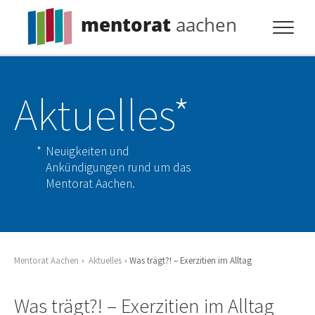
mentorat
aachen
Profil
Aktuelles*
Pflicht
Extras
Neuigkeiten und
Aktuelles
Ankündigungen rund um das
Mentorat Aachen.
Kontakt
Mentorat Aachen
Aktuelles
Was trägt?! – Exerzitien im Alltag
Was trägt?! – Exerzitien im Alltag