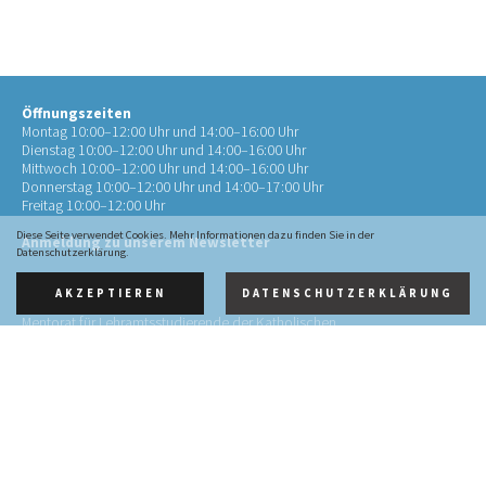
Öffnungszeiten
Montag 10:00–12:00 Uhr und 14:00–16:00 Uhr
Dienstag 10:00–12:00 Uhr und 14:00–16:00 Uhr
Mittwoch 10:00–12:00 Uhr und 14:00–16:00 Uhr
Donnerstag 10:00–12:00 Uhr und 14:00–17:00 Uhr
Freitag 10:00–12:00 Uhr
Diese Seite verwendet Cookies. Mehr Informationen dazu finden Sie in der
Anmeldung zu unserem Newsletter
Datenschutzerklärung.
AKZEPTIEREN
DATENSCHUTZERKLÄRUNG
Kontakt
Mentorat für Lehramtsstudierende der Katholischen
Theologie
an der RWTH Aachen (Mentorat Aachen)
Pontstr. 72
52062 Aachen
0241 4134452-10
info@mentorat-aachen.de
Impressum
·
Datenschutz